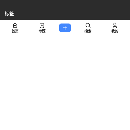
标签
AE插件
AE素材
AI教程
AI素材
APP界面
Blender插件
首页
专题
搜索
我的
Blender模型
C4D插件
C4D教程
C4D材质
C4D模型
EPS素材
FBX
Figma素材
ICON
INDD
iPhone
JPG素材
Lightroom预设
Midjourney
MidJourney教程
OBJ
PNG素材
Procreate笔刷
PSD素材
PS动作
PS插件
PS教程
PS样式
PS笔刷
sketch素材
svg
Web界面
XD素材
后台界面
圣诞节
字体素材
快捷键
插画教程
插画素材
摄影百科
样机素材
电脑基础
积分素材
设计百科
Copyright © 2026
简单设计
京ICP备13004763号-5
查询 101 次，耗时 0.2425 秒