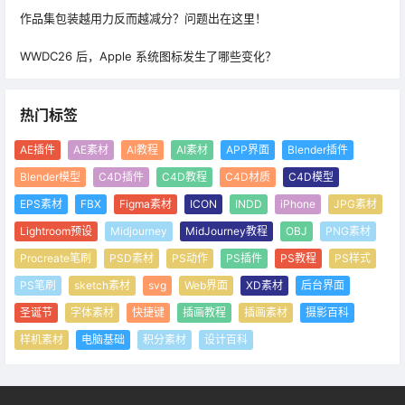
作品集包装越用力反而越减分？问题出在这里！
WWDC26 后，Apple 系统图标发生了哪些变化？
热门标签
AE插件
AE素材
AI教程
AI素材
APP界面
Blender插件
Blender模型
C4D插件
C4D教程
C4D材质
C4D模型
EPS素材
FBX
Figma素材
ICON
INDD
iPhone
JPG素材
Lightroom预设
Midjourney
MidJourney教程
OBJ
PNG素材
Procreate笔刷
PSD素材
PS动作
PS插件
PS教程
PS样式
PS笔刷
sketch素材
svg
Web界面
XD素材
后台界面
圣诞节
字体素材
快捷键
插画教程
插画素材
摄影百科
样机素材
电脑基础
积分素材
设计百科