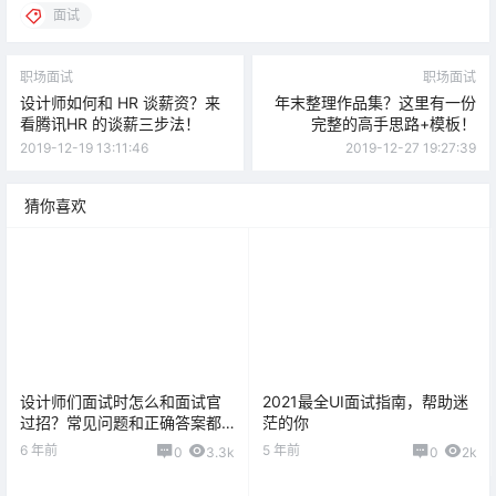
面试
职场面试
职场面试
设计师如何和 HR 谈薪资？来
年末整理作品集？这里有一份
看腾讯HR 的谈薪三步法！
完整的高手思路+模板！
2019-12-19 13:11:46
2019-12-27 19:27:39
猜你喜欢
设计师们面试时怎么和面试官
2021最全UI面试指南，帮助迷
过招？常见问题和正确答案都
茫的你
在这了！
6 年前
5 年前
0
3.3k
0
2k