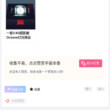
一套C4D摄影棚
Octane灯光预设
V1.2创意场景3D素
材模型
收集不易，点点赞赏手留余香
给TA打赏
还没有人赞赏，快来当第一个赞赏的人吧！
0
0
海报分享
收藏
C4D预设