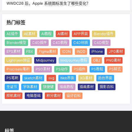
WWDC26 后，Apple 系统图标发生了哪些变化？
热门标签
AE插件
AE素材
AI教程
AI素材
APP界面
Blender插件
Blender模型
C4D插件
C4D教程
C4D材质
C4D模型
EPS素材
FBX
Figma素材
ICON
INDD
iPhone
JPG素材
Lightroom预设
Midjourney
MidJourney教程
OBJ
PNG素材
Procreate笔刷
PSD素材
PS动作
PS插件
PS教程
PS样式
PS笔刷
sketch素材
svg
Web界面
XD素材
后台界面
圣诞节
字体素材
快捷键
插画教程
插画素材
摄影百科
样机素材
电脑基础
积分素材
设计百科
标签