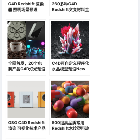
C4D Redshift 渲染
260多种C4D
器 照明场景预设
Redshift突变材料金
属预设精选
全网首发，20个电
C4D可自定义程序化
商产品C4D灯光预设
水晶模型预设New
产品Octane灯光预
Quartz FM 水晶预
设
设钻石模型预设素材
GSG C4D Redshift
500组高品质常用
渲染 可视化技术产品
Redshift木纹塑料玻
纹理预设
璃材质预设C4D素材