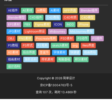
AE插件
AE素材
AI教程
AI素材
APP界面
Blender插件
Blender模型
C4D插件
C4D教程
C4D材质
C4D模型
EPS素材
FBX
Figma素材
ICON
INDD
iPhone
JPG素材
Lightroom预设
Midjourney
MidJourney教程
OBJ
PNG素材
Procreate笔刷
PSD素材
PS动作
PS插件
PS教程
PS样式
PS笔刷
sketch素材
svg
Web界面
XD素材
后台界面
圣诞节
字体素材
快捷键
插画教程
插画素材
摄影百科
样机素材
电脑基础
积分素材
设计百科
Copyright © 2026
简单设计
京ICP备13004763号-5
查询 107 次，耗时 13.4869 秒
首页
专题
搜索
我的