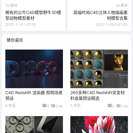
3D素材
3D素材
稀有的公牛C4D模型野牛3D模
高端时尚C4D立体人物插画素
型动物模型素材
材模型合集
2021-1-14 1:27:10
2021-1-29 0:01:00
猜你喜欢
C4D Redshift 渲染器 照明场景
260多种C4D Redshift突变材
预设
料金属预设精选
6 年前
5 年前
0
2.4k
0
7.3k