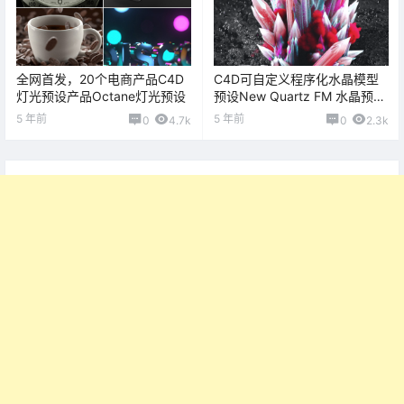
全网首发，20个电商产品C4D
C4D可自定义程序化水晶模型
灯光预设产品Octane灯光预设
预设New Quartz FM 水晶预设
钻石模型预设素材
5 年前
5 年前
0
4.7k
0
2.3k