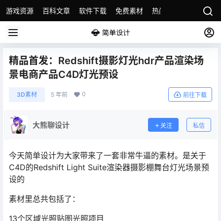
游戏资源
百科文章
软件下载
免费素材
热门素材分类
版权
精品首发：Redshift摄影灯光hdr产品渲染场
景电商产品C4D灯光预设
0
3D素材
5 年前
前往下载
大熊聊设计
关注
私信
今天简单设计为大家带来了一套非常牛逼的素材。是关于
C4D的Redshift Light Suite渲染器摄影棚舞台灯光场景预
设的
素材里总共包括了：
13个区域光照贴图光照项目