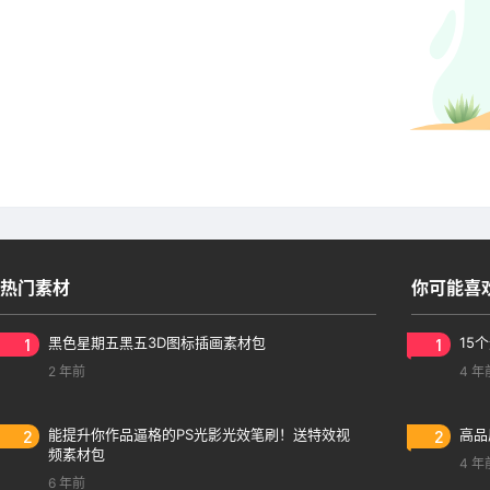
热门素材
你可能喜
1
黑色星期五黑五3D图标插画素材包
1
15
2 年前
4 年
2
能提升你作品逼格的PS光影光效笔刷！送特效视
2
高品
频素材包
4 年
6 年前