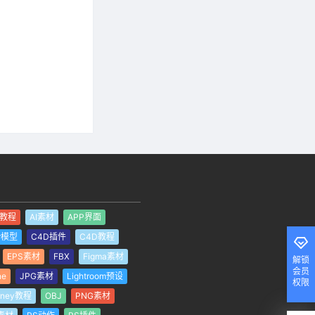
I教程
AI素材
APP界面
er模型
C4D插件
C4D教程
EPS素材
FBX
Figma素材
解锁
会员
ne
JPG素材
Lightroom预设
权限
rney教程
OBJ
PNG素材