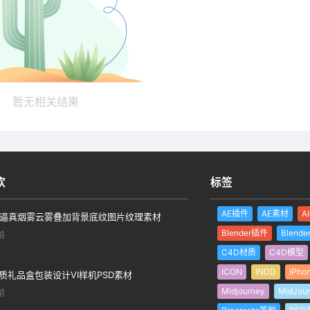
暂无相关结果
欢
标签
AE插件
AE素材
A
个逼真烟雾云雾叠加背景底纹图片纹理素材
Blender插件
Blend
前
C4D材质
C4D模型
ICON
INDD
iPho
质礼品盒包装设计VI样机PSD素材
Midjourney
MidJou
前