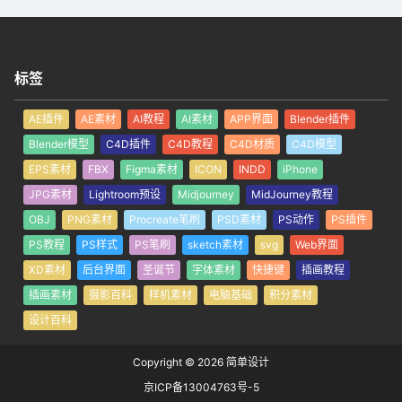
标签
AE插件
AE素材
AI教程
AI素材
APP界面
Blender插件
Blender模型
C4D插件
C4D教程
C4D材质
C4D模型
EPS素材
FBX
Figma素材
ICON
INDD
iPhone
JPG素材
Lightroom预设
Midjourney
MidJourney教程
OBJ
PNG素材
Procreate笔刷
PSD素材
PS动作
PS插件
PS教程
PS样式
PS笔刷
sketch素材
svg
Web界面
XD素材
后台界面
圣诞节
字体素材
快捷键
插画教程
插画素材
摄影百科
样机素材
电脑基础
积分素材
设计百科
Copyright © 2026
简单设计
京ICP备13004763号-5