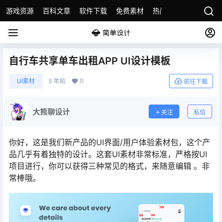
游戏资源
百科文章
软件下载
免费素材
热门素材分类
版权
自行车共享单车出租APP UI设计模板
0
UI素材
5 年前
前往下载
大熊聊设计
关注
私信
你好，这是我们新产品的UI界面/用户体验素材包，这个产
品几乎有着独特的设计。这套UI素材非常标准，严格按UI
项目进行，你可以获得三种常见的格式，来随意编辑 。非
常棒哦。