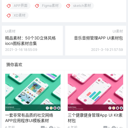
APP界面
Figma素材
sketch素材
XD素材
UI素材
UI素材
精品素材：50个3D立体风格
音乐音频管理APP UI素材包
iocn图标素材合集
2021-3-16 18:55:09
2021-3-19 21:57:59
猜你喜欢
一套非常有品质的社交网络
三个健康健身管理App UI Kit素
APP应用程序UI模板素材
材包
6 年前
6 年前