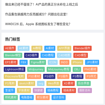
做出来已经不值钱了！AI产品的真正分水岭在上线之后
作品集包装越用力反而越减分？问题出在这里！
WWDC26 后，Apple 系统图标发生了哪些变化？
热门标签
AE插件
AE素材
AI教程
AI素材
APP界面
Blender插件
Blender模型
C4D插件
C4D教程
C4D材质
C4D模型
EPS素材
FBX
Figma素材
ICON
INDD
iPhone
JPG素材
Lightroom预设
Midjourney
MidJourney教程
OBJ
PNG素材
Procreate笔刷
PSD素材
PS动作
PS插件
PS教程
PS样式
PS笔刷
sketch素材
svg
Web界面
XD素材
后台界面
圣诞节
字体素材
快捷键
插画教程
插画素材
摄影百科
样机素材
电脑基础
积分素材
设计百科