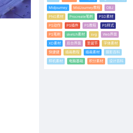
Midjourney
MidJourney教程
OBJ
PNG素材
Procreate笔刷
PSD素材
PS动作
PS插件
PS教程
PS样式
PS笔刷
sketch素材
svg
Web界面
XD素材
后台界面
圣诞节
字体素材
快捷键
插画教程
插画素材
摄影百科
样机素材
电脑基础
积分素材
设计百科