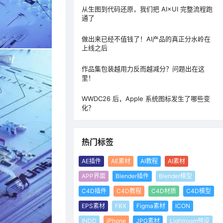
从生图到代码还原，我们把 AI×UI 完整流程跑
通了
做出来已经不值钱了！AI产品的真正分水岭在
上线之后
作品集包装越用力反而越减分？问题出在这
里！
WWDC26 后，Apple 系统图标发生了哪些变
化？
热门标签
AE插件
AE素材
AI教程
AI素材
APP界面
Blender插件
Blender模型
C4D插件
C4D教程
C4D材质
C4D模型
EPS素材
FBX
Figma素材
ICON
INDD
iPhone
JPG素材
Lightroom预设