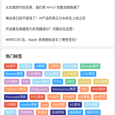
从生图到代码还原，我们把 AI×UI 完整流程跑通了
做出来已经不值钱了！AI产品的真正分水岭在上线之后
作品集包装越用力反而越减分？问题出在这里！
WWDC26 后，Apple 系统图标发生了哪些变化？
热门标签
AE插件
AE素材
AI教程
AI素材
APP界面
Blender插件
Blender模型
C4D插件
C4D教程
C4D材质
C4D模型
EPS素材
FBX
Figma素材
ICON
INDD
iPhone
JPG素材
Lightroom预设
Midjourney
MidJourney教程
OBJ
PNG素材
Procreate笔刷
PSD素材
PS动作
PS插件
PS教程
PS样式
PS笔刷
sketch素材
svg
Web界面
XD素材
后台界面
圣诞节
字体素材
快捷键
插画教程
插画素材
摄影百科