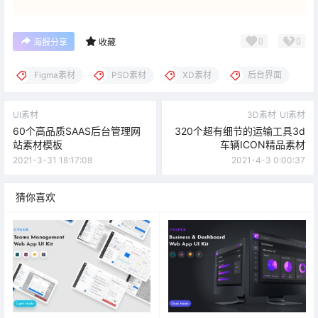
0
0
海报分享
收藏
Figma素材
PSD素材
XD素材
后台界面
UI素材
3D素材
UI素材
60个高品质SAAS后台管理网
320个超有细节的运输工具3d
站素材模板
车辆ICON精品素材
2021-3-31 18:17:08
2021-4-3 0:00:37
猜你喜欢