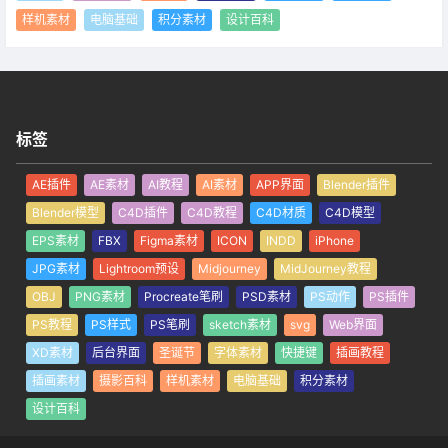
样机素材
电脑基础
积分素材
设计百科
标签
AE插件
AE素材
AI教程
AI素材
APP界面
Blender插件
Blender模型
C4D插件
C4D教程
C4D材质
C4D模型
EPS素材
FBX
Figma素材
ICON
INDD
iPhone
JPG素材
Lightroom预设
Midjourney
MidJourney教程
OBJ
PNG素材
Procreate笔刷
PSD素材
PS动作
PS插件
PS教程
PS样式
PS笔刷
sketch素材
svg
Web界面
XD素材
后台界面
圣诞节
字体素材
快捷键
插画教程
插画素材
摄影百科
样机素材
电脑基础
积分素材
设计百科