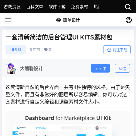
游戏资源
百科文章
软件下载
免费素材
热门素材分类
版权
一套清新简洁的后台管理UI KITS素材包
0
UI素材
5 年前
前往下载
大熊聊设计
关注
私信
这套清新自然的后台界面一共有4种独特的风格。由于是矢
量文件，而且有非常好的图层所以容易编辑，你可以对这
套素材进行自定义编辑和调整素材文件大小。