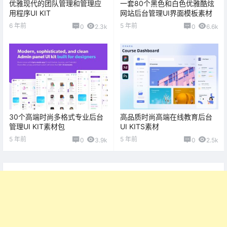
优雅现代的团队管理和管理应
一套80个黑色和白色优雅酷炫
用程序UI KIT
网站后台管理UI界面模板素材
6 年前
5 年前
0
2.3k
0
6.6k
30个高端时尚多格式专业后台
高品质时尚高端在线教育后台
管理UI KIT素材包
UI KITS素材
5 年前
5 年前
0
3.9k
0
2.5k