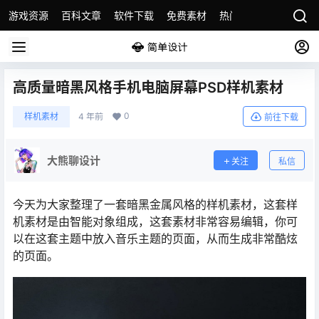
游戏资源
百科文章
软件下载
免费素材
热门素材分类
版权
高质量暗黑风格手机电脑屏幕PSD样机素材
0
样机素材
4 年前
前往下载
大熊聊设计
关注
私信
今天为大家整理了一套暗黑金属风格的样机素材，这套样
机素材是由智能对象组成，这套素材非常容易编辑，你可
以在这套主题中放入音乐主题的页面，从而生成非常酷炫
的页面。