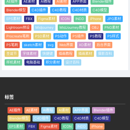
AE插件
AE素材
AI教程
AI素材
APP界面
Blender插件
Blender模型
C4D插件
C4D教程
C4D材质
C4D模型
EPS素材
FBX
Figma素材
ICON
INDD
iPhone
JPG素材
Lightroom预设
Midjourney
MidJourney教程
OBJ
PNG素材
Procreate笔刷
PSD素材
PS动作
PS插件
PS教程
PS样式
PS笔刷
sketch素材
svg
Web界面
XD素材
后台界面
圣诞节
字体素材
快捷键
插画教程
插画素材
摄影百科
样机素材
电脑基础
积分素材
设计百科
标签
AE插件
AE素材
AI教程
AI素材
APP界面
Blender插件
Blender模型
C4D插件
C4D教程
C4D材质
C4D模型
EPS素材
FBX
Figma素材
ICON
INDD
iPhone