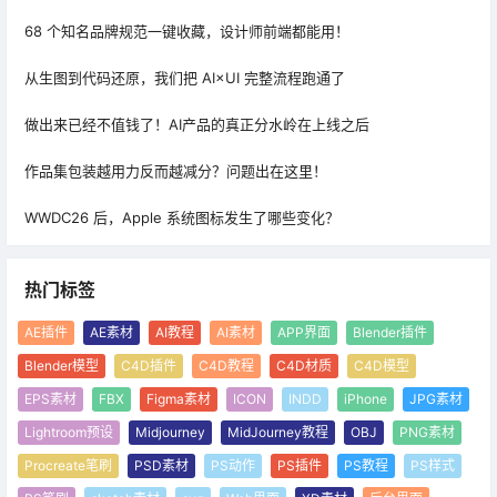
68 个知名品牌规范一键收藏，设计师前端都能用！
从生图到代码还原，我们把 AI×UI 完整流程跑通了
做出来已经不值钱了！AI产品的真正分水岭在上线之后
作品集包装越用力反而越减分？问题出在这里！
WWDC26 后，Apple 系统图标发生了哪些变化？
热门标签
AE插件
AE素材
AI教程
AI素材
APP界面
Blender插件
Blender模型
C4D插件
C4D教程
C4D材质
C4D模型
EPS素材
FBX
Figma素材
ICON
INDD
iPhone
JPG素材
Lightroom预设
Midjourney
MidJourney教程
OBJ
PNG素材
Procreate笔刷
PSD素材
PS动作
PS插件
PS教程
PS样式