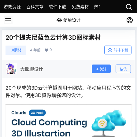
游戏资源
百科文章
软件下载
免费素材
热门素材分类
版权
20个提夫尼蓝色云计算3D图标素材
0
UI素材
4 年前
前往下载
大熊聊设计
关注
私信
20个现成的3D云计算插图用于网站、移动应用程序等的文
件对象。使用3D资源增强您的设计。