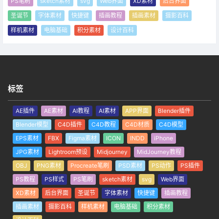
PS笔刷
sketch素材
svg
Web界面
XD素材
后台界面
圣诞节
字体素材
快捷键
插画教程
插画素材
摄影百科
样机素材
电脑基础
积分素材
设计百科
标签
AE插件
AE素材
AI教程
AI素材
APP界面
Blender插件
Blender模型
C4D插件
C4D教程
C4D材质
C4D模型
EPS素材
FBX
Figma素材
ICON
INDD
iPhone
JPG素材
Lightroom预设
Midjourney
MidJourney教程
OBJ
PNG素材
Procreate笔刷
PSD素材
PS动作
PS插件
PS教程
PS样式
PS笔刷
sketch素材
svg
Web界面
XD素材
后台界面
圣诞节
字体素材
快捷键
插画教程
插画素材
摄影百科
样机素材
电脑基础
积分素材