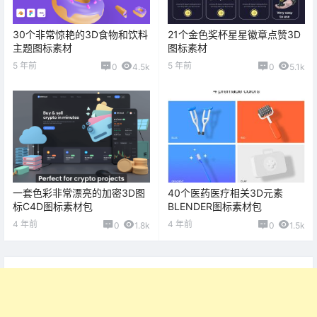
30个非常惊艳的3D食物和饮料
21个金色奖杯星星徽章点赞3D
主题图标素材
图标素材
5 年前
5 年前
0
4.5k
0
5.1k
一套色彩非常漂亮的加密3D图
40个医药医疗相关3D元素
标C4D图标素材包
BLENDER图标素材包
4 年前
4 年前
0
1.8k
0
1.5k