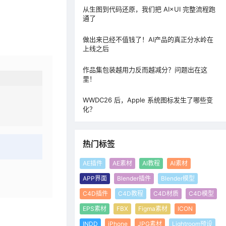
从生图到代码还原，我们把 AI×UI 完整流程跑
通了
做出来已经不值钱了！AI产品的真正分水岭在
上线之后
作品集包装越用力反而越减分？问题出在这
里！
WWDC26 后，Apple 系统图标发生了哪些变
化？
热门标签
AE插件
AE素材
AI教程
AI素材
APP界面
Blender插件
Blender模型
C4D插件
C4D教程
C4D材质
C4D模型
EPS素材
FBX
Figma素材
ICON
INDD
iPhone
JPG素材
Lightroom预设