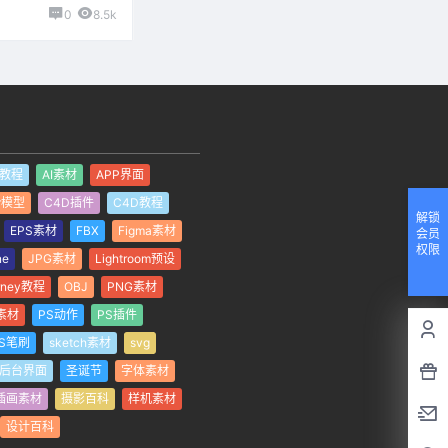
0
8.5k
I教程
AI素材
APP界面
er模型
C4D插件
C4D教程
解锁
EPS素材
FBX
Figma素材
会员
权限
ne
JPG素材
Lightroom预设
rney教程
OBJ
PNG素材
素材
PS动作
PS插件
S笔刷
sketch素材
svg
后台界面
圣诞节
字体素材
插画素材
摄影百科
样机素材
设计百科