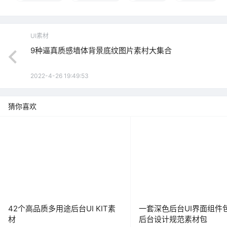
UI素材
9种逼真质感墙体背景底纹图片素村大集合
2022-4-26 19:49:53
猜你喜欢
42个高品质多用途后台UI KIT素
一套深色后台UI界面组件包
材
后台设计规范素材包