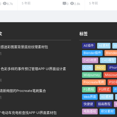
5 年前
5 年前
0
8.7k
0
2.8k
欢
标签
AE插件
AE素材
A
质感迷彩图案背景底纹纹理素材包
Blender插件
Blend
前
C4D材质
C4D模型
ICON
INDD
iPho
0+色彩多样的事件预订管理APP UI界面设计素
Midjourney
MidJou
前
Procreate笔刷
PSD
PS教程
PS样式
P
清新绚丽的Procreate笔刷集合
Web界面
XD素材
前
快捷键
插画教程
电脑基础
积分素材
0个电动车充电桩查找APP UI界面素材包