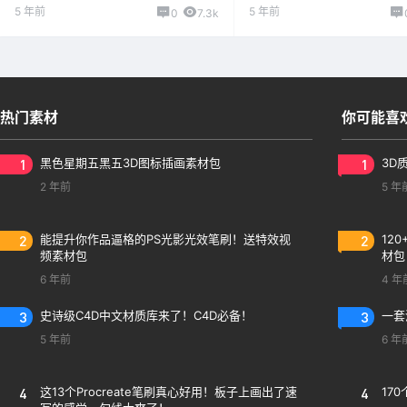
5 年前
5 年前
0
7.3k
热门素材
你可能喜
1
黑色星期五黑五3D图标插画素材包
1
3D
2 年前
5 年
2
能提升你作品逼格的PS光影光效笔刷！送特效视
2
12
频素材包
材包
6 年前
4 年
3
史诗级C4D中文材质库来了！C4D必备！
3
一套
5 年前
6 年
4
这13个Procreate笔刷真心好用！板子上画出了速
4
17