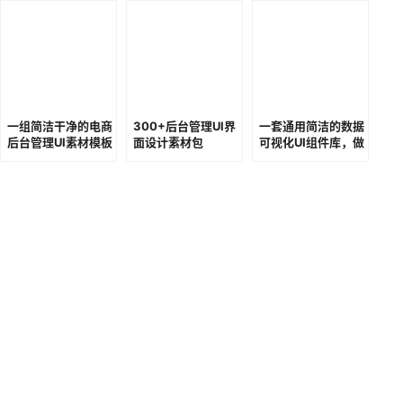
一组简洁干净的电商
300+后台管理UI界
一套通用简洁的数据
后台管理UI素材模板
面设计素材包
可视化UI组件库，做
数据后台就靠它了