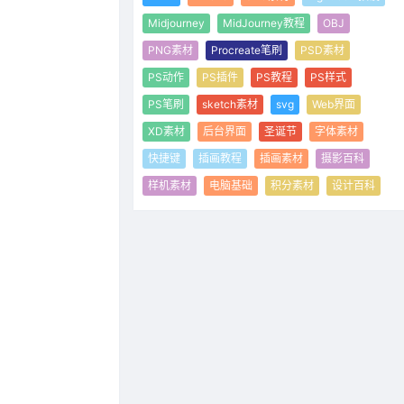
Midjourney
MidJourney教程
OBJ
PNG素材
Procreate笔刷
PSD素材
PS动作
PS插件
PS教程
PS样式
PS笔刷
sketch素材
svg
Web界面
XD素材
后台界面
圣诞节
字体素材
快捷键
插画教程
插画素材
摄影百科
样机素材
电脑基础
积分素材
设计百科