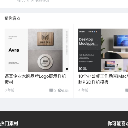
2022-5-21 19:31:59
猜你喜欢
逼真企业木牌品牌Logo展示样机
10个办公桌工作场景iMa
素材
脑PSD样机模板
6 年前
4 年前
0
6.6k