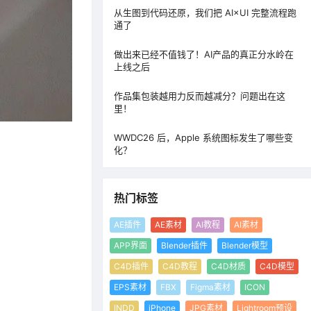
从生图到代码还原，我们把 AI×UI 完整流程跑
通了
做出来已经不值钱了！AI产品的真正分水岭在
上线之后
作品集包装越用力反而越减分？问题出在这
里！
WWDC26 后，Apple 系统图标发生了哪些变
化？
热门标签
AE插件
AE素材
AI教程
AI素材
APP界面
Blender插件
Blender模型
C4D插件
C4D教程
C4D材质
C4D模型
EPS素材
FBX
Figma素材
ICON
INDD
iPhone
JPG素材
Lightroom预设