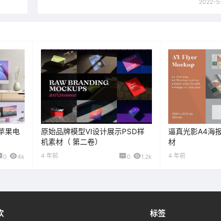
2022-5
c苹果电
原始品牌模型VI设计展示PSD样
逼真光影A4海
机素材（ 第二卷）
材
4 年前
4 年前
0
4k
0
1.2k