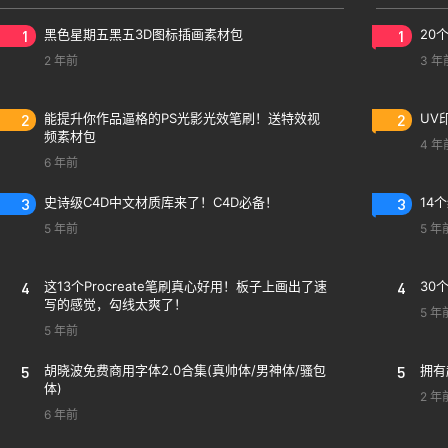
热门素材
你可能喜
1
黑色星期五黑五3D图标插画素材包
1
20
2 年前
3 年
2
能提升你作品逼格的PS光影光效笔刷！送特效视
2
UV
频素材包
4 年
6 年前
3
史诗级C4D中文材质库来了！C4D必备！
3
14
5 年前
5 年
4
这13个Procreate笔刷真心好用！板子上画出了速
4
30
写的感觉，勾线太爽了！
5 年
5 年前
5
胡晓波免费商用字体2.0合集(真帅体/男神体/骚包
5
拥有
体)
2 年