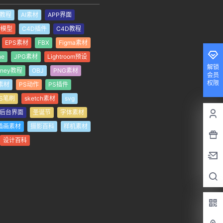
I教程
AI素材
APP界面
er模型
C4D插件
C4D教程
EPS素材
FBX
Figma素材
解锁
会员
ne
JPG素材
Lightroom预设
权限
rney教程
OBJ
PNG素材
素材
PS动作
PS插件
S笔刷
sketch素材
svg
后台界面
圣诞节
字体素材
插画素材
摄影百科
样机素材
设计百科