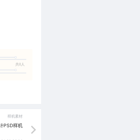
共0人
样机素材
计PSD样机