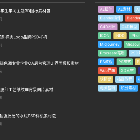
欢
标签
AE插件
AE素材
A
个学生学习主题3D图标素材包
Blender插件
Blend
前
C4D材质
C4D模型
ICON
INDD
iPho
印刷标志Logo品牌PSD样机
Midjourney
MidJou
前
Procreate笔刷
PSD
PS教程
PS样式
P
个绿色调专业企业OA后台管理UI界面模板素材
Web界面
XD素材
前
快捷键
插画教程
电脑基础
积分素材
个腮红工艺纸纹理背景图片素材
前
超强质感的水瓶PSD样机素材包
前