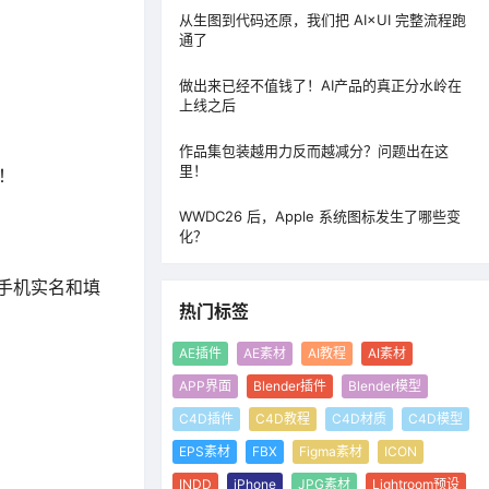
从生图到代码还原，我们把 AI×UI 完整流程跑
通了
做出来已经不值钱了！AI产品的真正分水岭在
上线之后
作品集包装越用力反而越减分？问题出在这
里！
！
WWDC26 后，Apple 系统图标发生了哪些变
化？
手机实名和填
热门标签
AE插件
AE素材
AI教程
AI素材
APP界面
Blender插件
Blender模型
C4D插件
C4D教程
C4D材质
C4D模型
EPS素材
FBX
Figma素材
ICON
INDD
iPhone
JPG素材
Lightroom预设