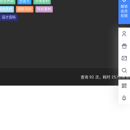
后台界面
圣诞节
字体素材
解锁
插画素材
摄影百科
样机素材
会员
权限
设计百科
查询 92 次，耗时 25.1216 秒