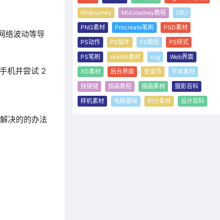
Midjourney
MidJourney教程
OBJ
PNG素材
Procreate笔刷
PSD素材
为网络波动等导
PS动作
PS插件
PS教程
PS样式
PS笔刷
sketch素材
svg
Web界面
手机并尝试 2
XD素材
后台界面
圣诞节
字体素材
快捷键
插画教程
插画素材
摄影百科
样机素材
电脑基础
积分素材
设计百科
，解决的的办法