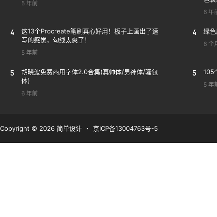
5 年前
6 年
4
这13个Procreate笔刷真心好用！板子上画出了速
4
绿色
写的感觉，勾线太爽了！
6 个
5 年前
5
胡晓波免费商用字体2.0合集(真帅体/男神体/骚包
5
10
体)
5 年
6 年前
Copyright © 2026
简单设计
・
京ICP备13004763号-5