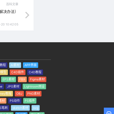
百科文章
新解决办法）
-20 10:42:05
I教程
AI素材
APP界面
er模型
C4D插件
C4D教程
EPS素材
FBX
Figma素材
ne
JPG素材
Lightroom预设
rney教程
OBJ
PNG素材
素材
PS动作
PS插件
S笔刷
sketch素材
svg