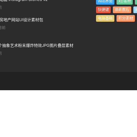
Web界面
XD素材
前
快捷键
插画教程
电脑基础
积分素材
房地产网站UI设计素材包
月前
5个抽象艺术粉末爆炸特效JPG图片叠层素材
前