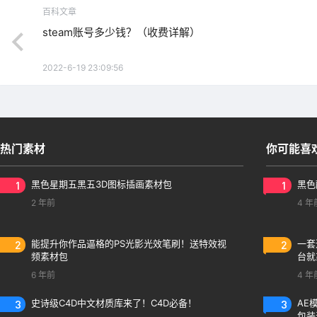
百科文章
steam账号多少钱？（收费详解）
2022-6-19 23:09:56
热门素材
你可能喜
1
黑色星期五黑五3D图标插画素材包
1
黑色
2 年前
4 年
2
能提升你作品逼格的PS光影光效笔刷！送特效视
2
一套
频素材包
台就
6 年前
4 年
3
史诗级C4D中文材质库来了！C4D必备！
3
AE
包装动