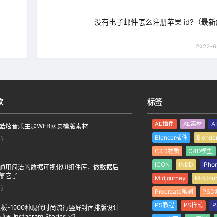
没有电子邮件怎么注册苹果 id?（最
2022-6
欢
标签
AE插件
AE素材
A
酷炫音乐主题WEB网页模版素材
Blender插件
Blend
前
C4D材质
C4D模型
ICON
INDD
iPho
通用简洁的数据可视化UI组件库，做数据后
靠它了
Midjourney
MidJou
前
Procreate笔刷
PSD
PS教程
PS样式
P
模板-1000种现代时尚流行竖屏封面排版设计
画 Instagram Stories v2