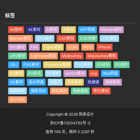
标签
AE插件
AE素材
AI教程
AI素材
APP界面
Blender插件
Blender模型
C4D插件
C4D教程
C4D材质
C4D模型
EPS素材
FBX
Figma素材
ICON
INDD
iPhone
JPG素材
Lightroom预设
Midjourney
MidJourney教程
OBJ
PNG素材
Procreate笔刷
PSD素材
PS动作
PS插件
PS教程
PS样式
PS笔刷
sketch素材
svg
Web界面
XD素材
后台界面
圣诞节
字体素材
快捷键
插画教程
插画素材
摄影百科
样机素材
电脑基础
积分素材
设计百科
Copyright © 2026
简单设计
京ICP备13004763号-5
查询 106 次，耗时 0.2297 秒