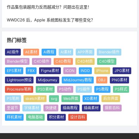
作品集包装越用力反而越减分？问题出在这里！
WWDC26 后，Apple 系统图标发生了哪些变化？
热门标签
AE插件
AE素材
AI教程
AI素材
APP界面
Blender插件
Blender模型
C4D插件
C4D教程
C4D材质
C4D模型
EPS素材
FBX
Figma素材
ICON
INDD
iPhone
JPG素材
Lightroom预设
Midjourney
MidJourney教程
OBJ
PNG素材
Procreate笔刷
PSD素材
PS动作
PS插件
PS教程
PS样式
PS笔刷
sketch素材
svg
Web界面
XD素材
后台界面
圣诞节
字体素材
快捷键
插画教程
插画素材
摄影百科
样机素材
电脑基础
积分素材
设计百科