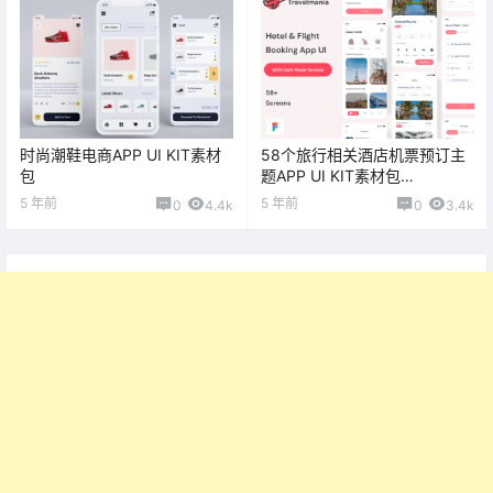
时尚潮鞋电商APP UI KIT素材
58个旅行相关酒店机票预订主
包
题APP UI KIT素材包
（Figma）
5 年前
5 年前
0
4.4k
0
3.4k