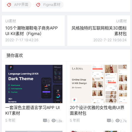
APP界面
Figma素材
UI素材
UI素材
105个潮物潮鞋电子商务APP
风格独特的互联网相关3D图标
UI Kit素材（Figma）
素材包
2022-7-17 19:42:26
2022-7-22 19:56:24
猜你喜欢
一套深色主题语言学习APP UI
20个设计优雅的女性电商UI界
KIT素材
面素材包
5 年前
5 年前
0
1.8k
0
2.7k