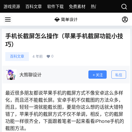
游戏资源
百科文章
软件下载
免费素材
热门素材分类
版权
手机长截屏怎么操作（苹果手机截屏功能小技
巧）
0
百科文章
4 年前
大熊聊设计
关注
私信
最近很多朋友都说苹果手机的截屏方式不像安卓这么多样
化，而且还不能截长屏。安卓手机不仅截图的方法众多，
而且，轻轻一滑就能截长图，要是你这么想的话就大错特
错了，苹果手机的截屏方式不仅不单调，相反，它的截屏
功能一样很齐全，下面跟着笔者一起来看看iPhone手机的
截图方法。