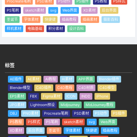
Procreate笔刷
PSD素材
PS动作
PS插件
PS教程
PS样式
PS笔刷
sketch素材
svg
Web界面
XD素材
后台界面
圣诞节
字体素材
快捷键
插画教程
插画素材
摄影百科
样机素材
电脑基础
积分素材
设计百科
标签
AE插件
AE素材
AI教程
AI素材
APP界面
Blender插件
Blender模型
C4D插件
C4D教程
C4D材质
C4D模型
EPS素材
FBX
Figma素材
ICON
INDD
iPhone
JPG素材
Lightroom预设
Midjourney
MidJourney教程
OBJ
PNG素材
Procreate笔刷
PSD素材
PS动作
PS插件
PS教程
PS样式
PS笔刷
sketch素材
svg
Web界面
XD素材
后台界面
圣诞节
字体素材
快捷键
插画教程