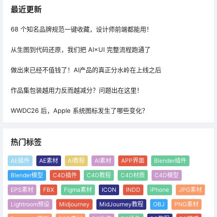
最近更新
68 个知名品牌规范一键收藏，设计师前端都能用！
从生图到代码还原，我们把 AI×UI 完整流程跑通了
做出来已经不值钱了！AI产品的真正分水岭在上线之后
作品集包装越用力反而越减分？问题出在这里！
WWDC26 后，Apple 系统图标发生了哪些变化？
热门标签
AE插件
AE素材
AI教程
AI素材
APP界面
Blender插件
Blender模型
C4D插件
C4D教程
C4D材质
C4D模型
EPS素材
FBX
Figma素材
ICON
INDD
iPhone
JPG素材
Lightroom预设
Midjourney
MidJourney教程
OBJ
PNG素材