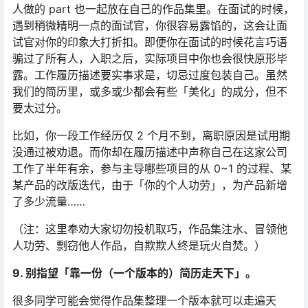
人做的 part 也一起放在自己的作品集里。在面试的时候，
遇到稍微精明一点的面试官，你很容易露馅的，这会让面
试官对你的印象大打折扣。即便你在面试的时候花言巧语
骗过了所有人，入职之后，实际项目中你也会很快原形毕
露。工作履历描述要实事求是，切忌过度包装自己。虽然
我们的简历里，或多或少都会有些「美化」的成分，但不
要太过分。
比如，你一段工作经历仅 2 个月不到，离职原因是试用期
没通过被劝退。而你却在履历描述中声称自己在这家公司
工作了半年有余，参与主导哪些项目的从 0~1 的过程、某
某产品的改版迭代，由于「你的个人功劳」，为产品新增
了多少流量……
（注：这里奉劝大家切勿投机取巧，作品集注水、冒领他
人功劳、剽窃他人作品，自欺欺人终是玩火自焚。）
9. 别指望「靠一份（一个版本的）简历走天下」。
很多同学可能会觉得作品集整理一个版本就可以走遍天