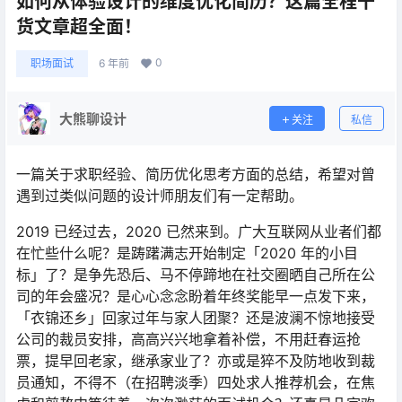
如何从体验设计的维度优化简历？这篇全程干
货文章超全面！
0
职场面试
6 年前
大熊聊设计
关注
私信
一篇关于求职经验、简历优化思考方面的总结，希望对曾
遇到过类似问题的设计师朋友们有一定帮助。
2019 已经过去，2020 已然来到。广大互联网从业者们都
在忙些什么呢？是踌躇满志开始制定「2020 年的小目
标」了？是争先恐后、马不停蹄地在社交圈晒自己所在公
司的年会盛况？是心心念念盼着年终奖能早一点发下来，
「衣锦还乡」回家过年与家人团聚？还是波澜不惊地接受
公司的裁员安排，高高兴兴地拿着补偿，不用赶春运抢
票，提早回老家，继承家业了？亦或是猝不及防地收到裁
员通知，不得不（在招聘淡季）四处求人推荐机会，在焦