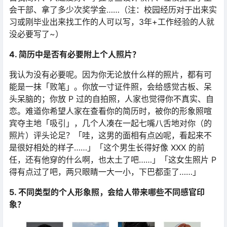
会干部、拿了多少次奖学金……（注：校园经历对于出来实
习或刚毕业出来找工作的人可以写，3年+工作经验的人就
没必要写了~）
4. 简历中是否有必要附上个人照片？
我认为没有必要呢。因为你无论放什么样的照片，都有可
能是一抹「败笔」。你放一寸证件照，会给感觉古板、呆
头呆脑的；你放 P 过的自拍照，人家也觉得你不真实、自
恋。难道你希望人家在查看你的简历时，被你的形象照喧
宾夺主地「吸引」，几个人凑在一起七嘴八舌地对你（的
照片）评头论足？「哇，这男的面相有点凶呢，看起来不
是很好相处的样子……」「这个男生长得好像 XXX 的前
任，还有他穿的什么啊，也太土了吧……」「这女生照片 P
得有点过了吧，两只眼睛一大一小，下巴都歪了……」
5. 不同类型的个人形象照，会给人带来哪些不同感官印
象？