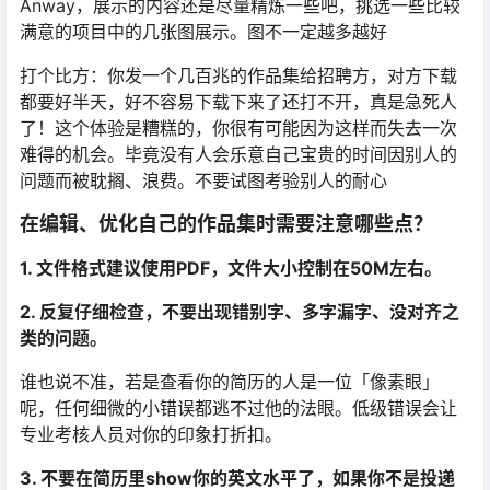
Anway，展示的内容还是尽量精炼一些吧，挑选一些比较
满意的项目中的几张图展示。图不一定越多越好
打个比方：你发一个几百兆的作品集给招聘方，对方下载
都要好半天，好不容易下载下来了还打不开，真是急死人
了！这个体验是糟糕的，你很有可能因为这样而失去一次
难得的机会。毕竟没有人会乐意自己宝贵的时间因别人的
问题而被耽搁、浪费。不要试图考验别人的耐心
在编辑、优化自己的作品集时需要注意哪些点？
1. 文件格式建议使用PDF，文件大小控制在50M左右。
2. 反复仔细检查，不要出现错别字、多字漏字、没对齐之
类的问题。
谁也说不准，若是查看你的简历的人是一位「像素眼」
呢，任何细微的小错误都逃不过他的法眼。低级错误会让
专业考核人员对你的印象打折扣。
3. 不要在简历里show你的英文水平了，如果你不是投递