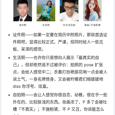
证件照——如果一定要在简历中附照片，那就首选证
件照吧，显得比较正式、严谨，但同时给人一些古
板、呆滞的感觉。
生活照——也许你只是想向人展示「最真实的自
己」，但却依然逃不过被评价：拍照的 pose 扩张
点，会给人感觉中二；衣着打扮艳丽花哨一点会被人
说土气，一身名牌傍身，又会被柠檬君们暗搓搓地
diss 你浮夸、炫富。
自拍照——会让人感觉你很自恋、幼稚，很在乎一些
外在的、比较肤浅的东西。妆画浓了、P 多了会被吐
槽「不真实」；不施粉黛、不 P 又丑，你说能怎么