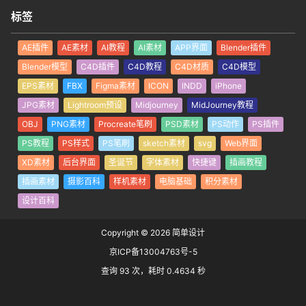
标签
AE插件
AE素材
AI教程
AI素材
APP界面
Blender插件
Blender模型
C4D插件
C4D教程
C4D材质
C4D模型
EPS素材
FBX
Figma素材
ICON
INDD
iPhone
JPG素材
Lightroom预设
Midjourney
MidJourney教程
OBJ
PNG素材
Procreate笔刷
PSD素材
PS动作
PS插件
PS教程
PS样式
PS笔刷
sketch素材
svg
Web界面
XD素材
后台界面
圣诞节
字体素材
快捷键
插画教程
插画素材
摄影百科
样机素材
电脑基础
积分素材
设计百科
Copyright © 2026
简单设计
京ICP备13004763号-5
查询 93 次，耗时 0.4634 秒