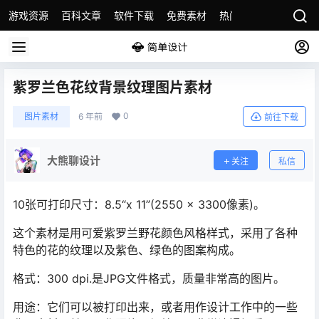
游戏资源
百科文章
软件下载
免费素材
热门素材分类
版权
紫罗兰色花纹背景纹理图片素材
0
图片素材
6 年前
前往下载
大熊聊设计
关注
私信
10张可打印尺寸：8.5“x 11”(2550 x 3300像素)。
这个素材是用可爱紫罗兰野花颜色风格样式，采用了各种
特色的花的纹理以及紫色、绿色的图案构成。
格式：300 dpi.是JPG文件格式，质量非常高的图片。
用途：它们可以被打印出来，或者用作设计工作中的一些