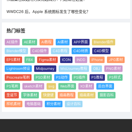
WWDC26 后，Apple 系统图标发生了哪些变化？
热门标签
AE插件
AE素材
AI教程
AI素材
APP界面
Blender插件
Blender模型
C4D插件
C4D教程
C4D材质
C4D模型
EPS素材
FBX
Figma素材
ICON
INDD
iPhone
JPG素材
Lightroom预设
Midjourney
MidJourney教程
OBJ
PNG素材
Procreate笔刷
PSD素材
PS动作
PS插件
PS教程
PS样式
PS笔刷
sketch素材
svg
Web界面
XD素材
后台界面
圣诞节
字体素材
快捷键
插画教程
插画素材
摄影百科
样机素材
电脑基础
积分素材
设计百科