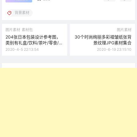
背景素材
图片素材
素材包
图片素材
204张日本包装设计参考图，
30个时尚绚丽多彩褶皱纸张背
类别有礼盒/饮料/茶叶/零食/糖
景纹理JPG素材集合
果/化妆品
2020-4-5 22:13:54
2020-6-19 23:15:10