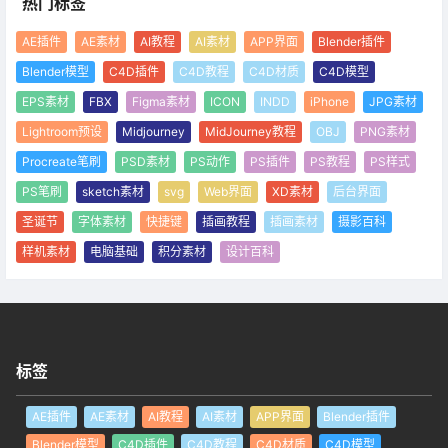
热门标签
AE插件
AE素材
AI教程
AI素材
APP界面
Blender插件
Blender模型
C4D插件
C4D教程
C4D材质
C4D模型
EPS素材
FBX
Figma素材
ICON
INDD
iPhone
JPG素材
Lightroom预设
Midjourney
MidJourney教程
OBJ
PNG素材
Procreate笔刷
PSD素材
PS动作
PS插件
PS教程
PS样式
PS笔刷
sketch素材
svg
Web界面
XD素材
后台界面
圣诞节
字体素材
快捷键
插画教程
插画素材
摄影百科
样机素材
电脑基础
积分素材
设计百科
标签
AE插件
AE素材
AI教程
AI素材
APP界面
Blender插件
Blender模型
C4D插件
C4D教程
C4D材质
C4D模型