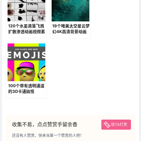
120个水墨滴落飞溅
19个唯美太空星云梦
扩散渗透动画视频素
幻4K高清背景动画
材打包下载
素材
100个带有透明通道
的3D卡通搞怪
Emojis表情视频素
材
收集不易，点点赞赏手留余香
给TA打赏
还没有人赞赏，快来当第一个赞赏的人吧！