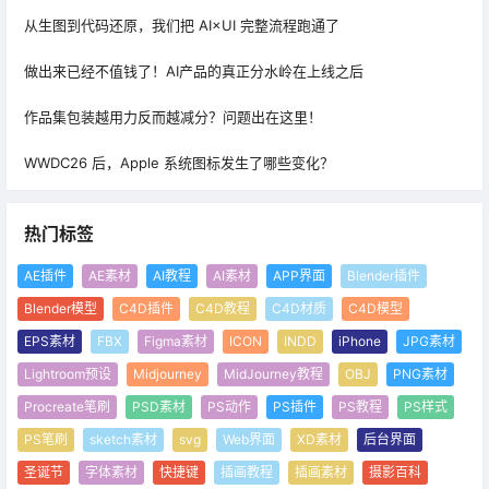
从生图到代码还原，我们把 AI×UI 完整流程跑通了
做出来已经不值钱了！AI产品的真正分水岭在上线之后
作品集包装越用力反而越减分？问题出在这里！
WWDC26 后，Apple 系统图标发生了哪些变化？
热门标签
AE插件
AE素材
AI教程
AI素材
APP界面
Blender插件
Blender模型
C4D插件
C4D教程
C4D材质
C4D模型
EPS素材
FBX
Figma素材
ICON
INDD
iPhone
JPG素材
Lightroom预设
Midjourney
MidJourney教程
OBJ
PNG素材
Procreate笔刷
PSD素材
PS动作
PS插件
PS教程
PS样式
PS笔刷
sketch素材
svg
Web界面
XD素材
后台界面
圣诞节
字体素材
快捷键
插画教程
插画素材
摄影百科