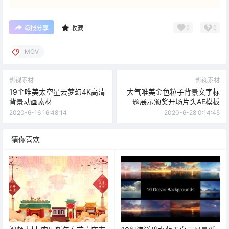
0
0
海报分享
收藏
MOV
影视素材
影视素材
19个唯美太空星云梦幻4K高清
大气唯美金色粒子背景文字标
背景动画素材
题展示颁奖开场片头AE模板
2020-6-16 16:48:14
2020-6-28 0:14:45
猜你喜欢