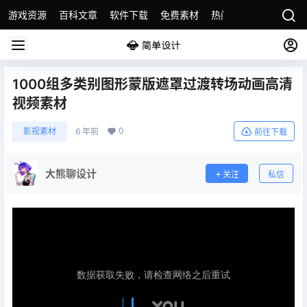
游戏资源
百科文章
软件下载
免费素材
热门素材分类
版权
1000组多类别图形蒙版遮罩过渡转场动画高清
视频素材
0
影视素材
6 年前
前往下载
大熊聊设计
关注
私信