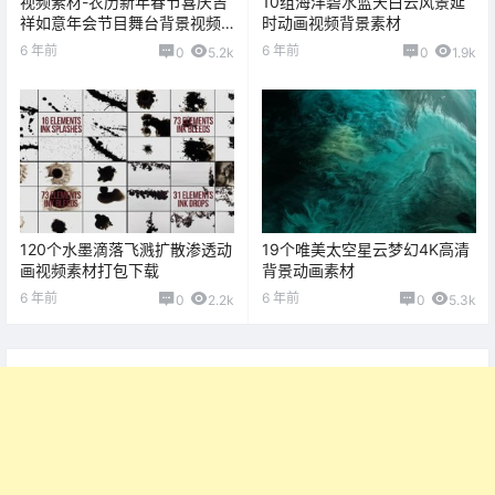
视频素材-农历新年春节喜庆吉
10组海洋碧水蓝天白云风景延
祥如意年会节目舞台背景视频
时动画视频背景素材
动画
6 年前
6 年前
0
5.2k
0
1.9k
120个水墨滴落飞溅扩散渗透动
19个唯美太空星云梦幻4K高清
画视频素材打包下载
背景动画素材
6 年前
6 年前
0
2.2k
0
5.3k