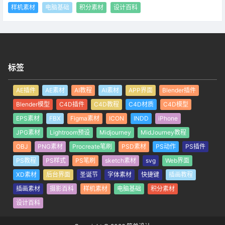
样机素材
电脑基础
积分素材
设计百科
标签
AE插件
AE素材
AI教程
AI素材
APP界面
Blender插件
Blender模型
C4D插件
C4D教程
C4D材质
C4D模型
EPS素材
FBX
Figma素材
ICON
INDD
iPhone
JPG素材
Lightroom预设
Midjourney
MidJourney教程
OBJ
PNG素材
Procreate笔刷
PSD素材
PS动作
PS插件
PS教程
PS样式
PS笔刷
sketch素材
svg
Web界面
XD素材
后台界面
圣诞节
字体素材
快捷键
插画教程
插画素材
摄影百科
样机素材
电脑基础
积分素材
设计百科