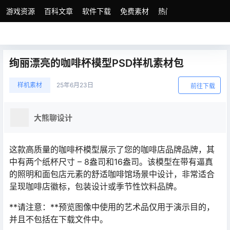
游戏资源
百科文章
软件下载
免费素材
热门素材分类
版权
绚丽漂亮的咖啡杯模型PSD样机素材包
样机素材
25年6月23日
前往下载
大熊聊设计
这款高质量的咖啡杯模型展示了您的咖啡店品牌品牌，其
中有两个纸杯尺寸 – 8盎司和16盎司。该模型在带有逼真
的照明和面包店元素的舒适咖啡馆场景中设计，非常适合
呈现咖啡店徽标，包装设计或季节性饮料品牌。
**请注意：**预览图像中使用的艺术品仅用于演示目的，
并且不包括在下载文件中。