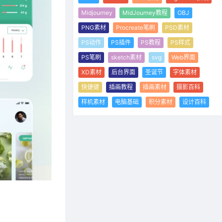
Midjourney
MidJourney教程
OBJ
PNG素材
Procreate笔刷
PSD素材
PS动作
PS插件
PS教程
PS样式
PS笔刷
sketch素材
svg
Web界面
XD素材
后台界面
圣诞节
字体素材
快捷键
插画教程
插画素材
摄影百科
样机素材
电脑基础
积分素材
设计百科