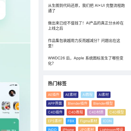
从生图到代码还原，我们把 AI×UI 完整流程跑
通了
做出来已经不值钱了！AI产品的真正分水岭在
上线之后
作品集包装越用力反而越减分？问题出在这
里！
WWDC26 后，Apple 系统图标发生了哪些变
化？
热门标签
AE插件
AE素材
AI教程
AI素材
APP界面
Blender插件
Blender模型
C4D插件
C4D教程
C4D材质
C4D模型
EPS素材
FBX
Figma素材
ICON
INDD
iPhone
JPG素材
Lightroom预设