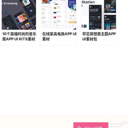
10个高端时尚的音乐
在线家具电商APP UI
罕见冥想类主题APP
类APP UI KITS素材
素材
UI素材包
包