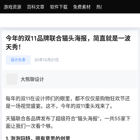
游戏资源
百科文章
软件下载
免费素材
热门素材分类
版权
今年的双11品牌联合猫头海报，简直就是一波
天秀！
设计头条
20年10月21日
大熊聊设计
每年的双11在设计师们的眼里，都不仅仅是购物狂欢节还
是一场视觉盛宴。这不，今年的双11重头戏来了。
天猫联合各品牌发布了超级符合“猫头海报”，一共55家下
面让我们一次看个够。
1. 泡泡玛特，很有意思的创意