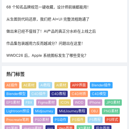
68 个知名品牌规范一键收藏，设计师前端都能用！
从生图到代码还原，我们把 AI×UI 完整流程跑通了
做出来已经不值钱了！AI产品的真正分水岭在上线之后
作品集包装越用力反而越减分？问题出在这里！
WWDC26 后，Apple 系统图标发生了哪些变化？
热门标签
AE插件
AE素材
AI教程
AI素材
APP界面
Blender插件
Blender模型
C4D插件
C4D教程
C4D材质
C4D模型
EPS素材
FBX
Figma素材
ICON
INDD
iPhone
JPG素材
Lightroom预设
Midjourney
MidJourney教程
OBJ
PNG素材
Procreate笔刷
PSD素材
PS动作
PS插件
PS教程
PS样式
PS笔刷
sketch素材
svg
Web界面
XD素材
后台界面