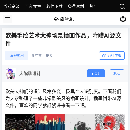
游戏资源
百科文章
软件下载
免费素材
热门素材分类
版权
欧美手绘艺术大神场景插画作品，附赠AI源文
件
0
海报素材
5 年前
前往下载
大熊聊设计
关注
私信
欧美大神们的设计风格多变，极具个人识别度。下面我们
为大家整理了一些非常欧美风的插画设计，插画附带AI源
文件，喜欢的同学就赶紧进来看一下吧。