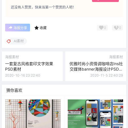
还没有人赞赏，快来当第一个赞赏的人吧！
0
0
海报分享
收藏
AI素材
海报素材
海报素材
一套复古风格套印文字效果
优雅时尚小资情调咖啡店Ins社
PSD素材
交媒体banner海报设计PSD素
材集合
2020-10-16 23:22:40
2020-11-5 22:40:29
猜你喜欢