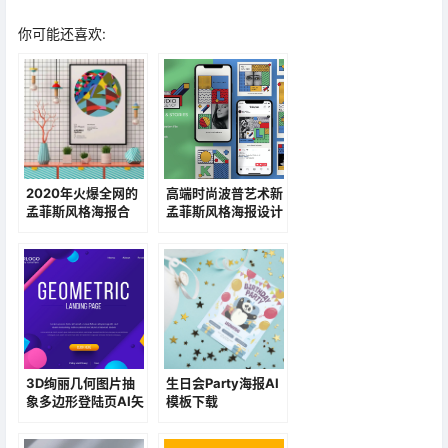
你可能还喜欢:
2020年火爆全网的
高端时尚波普艺术新
孟菲斯风格海报合
孟菲斯风格海报设计
集！拒绝单调配色!
PSD模板素材包
3D绚丽几何图片抽
生日会Party海报AI
象多边形登陆页AI矢
模板下载
量素材包