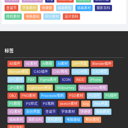
圣诞节
字体素材
快捷键
插画教程
插画素材
摄影百科
样机素材
电脑基础
积分素材
设计百科
标签
AE插件
AE素材
AI教程
AI素材
APP界面
Blender插件
Blender模型
C4D插件
C4D教程
C4D材质
C4D模型
EPS素材
FBX
Figma素材
ICON
INDD
iPhone
JPG素材
Lightroom预设
Midjourney
MidJourney教程
OBJ
PNG素材
Procreate笔刷
PSD素材
PS动作
PS插件
PS教程
PS样式
PS笔刷
sketch素材
svg
Web界面
XD素材
后台界面
圣诞节
字体素材
快捷键
插画教程
插画素材
摄影百科
样机素材
电脑基础
积分素材
设计百科