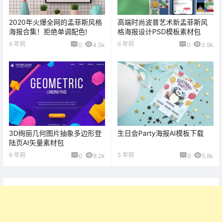
2020年火爆全网的孟菲斯风格
高端时尚波普艺术新孟菲斯风
海报合集！拒绝单调配色!
格海报设计PSD模板素材包
6 年前
6 年前
0
4.5k
0
3.9k
3D绚丽几何图片抽象多边形登
生日会Party海报AI模板下载
陆页AI矢量素材包
6 年前
5 年前
0
8.2k
0
5.8k