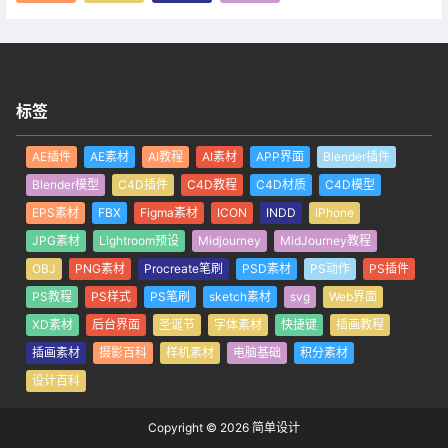
标签
AE插件
AE素材
AI教程
AI素材
APP界面
Blender插件
Blender模型
C4D插件
C4D教程
C4D材质
C4D模型
EPS素材
FBX
Figma素材
ICON
INDD
iPhone
JPG素材
Lightroom预设
Midjourney
MidJourney教程
OBJ
PNG素材
Procreate笔刷
PSD素材
PS动作
PS插件
PS教程
PS样式
PS笔刷
sketch素材
svg
Web界面
XD素材
后台界面
圣诞节
字体素材
快捷键
插画教程
插画素材
摄影百科
样机素材
电脑基础
积分素材
设计百科
Copyright © 2026
简单设计