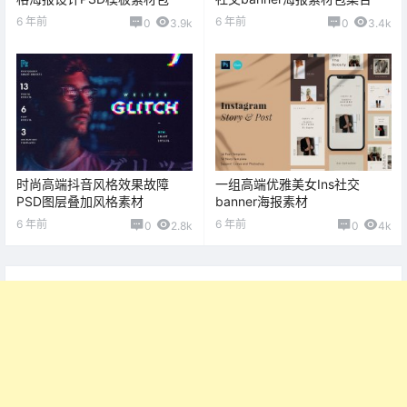
6 年前
6 年前
0
3.9k
0
3.4k
时尚高端抖音风格效果故障
一组高端优雅美女Ins社交
PSD图层叠加风格素材
banner海报素材
6 年前
6 年前
0
2.8k
0
4k