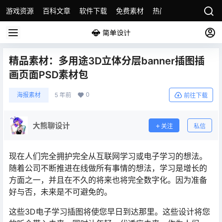
游戏资源
百科文章
软件下载
免费素材
热门素材分类
版权
精品素材：多用途3D立体分层banner插图插
画页面PSD素材包
0
海报素材
5 年前
前往下载
大熊聊设计
关注
私信
现在人们完全拥护完全从互联网学习或电子学习的想法。
随着公司不断推进在线做所有事情的想法，学习是增长的
方面之一，并且在不久的将来也将完全数字化。因为准备
好与否，未来是不可避免的。
这些3D电子学习插图将使您早日到达那里。这些设计将您