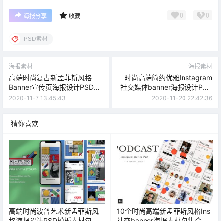
0
0
海报分享
收藏
PSD素材
海报素材
海报素材
高端时尚复古新孟菲斯风格
时尚高端简约优雅Instagram
Banner宣传页海报设计PSD素
社交媒体banner海报设计PSD
材模板
素材模板
2020-11-7 13:45:43
2020-11-20 22:42:36
猜你喜欢
高端时尚波普艺术新孟菲斯风
10个时尚高端新孟菲斯风格Ins
格海报设计PSD模板素材包
社交banner海报素材包集合