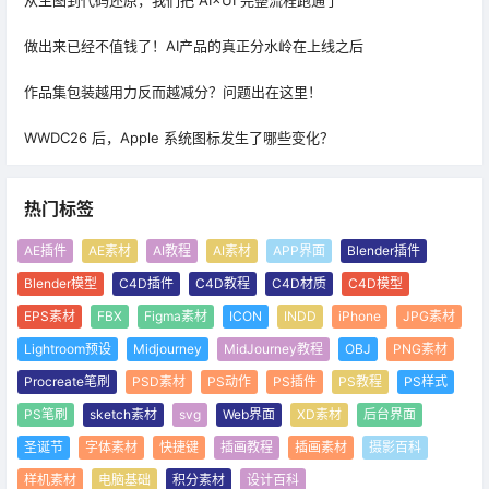
从生图到代码还原，我们把 AI×UI 完整流程跑通了
做出来已经不值钱了！AI产品的真正分水岭在上线之后
作品集包装越用力反而越减分？问题出在这里！
WWDC26 后，Apple 系统图标发生了哪些变化？
热门标签
AE插件
AE素材
AI教程
AI素材
APP界面
Blender插件
Blender模型
C4D插件
C4D教程
C4D材质
C4D模型
EPS素材
FBX
Figma素材
ICON
INDD
iPhone
JPG素材
Lightroom预设
Midjourney
MidJourney教程
OBJ
PNG素材
Procreate笔刷
PSD素材
PS动作
PS插件
PS教程
PS样式
PS笔刷
sketch素材
svg
Web界面
XD素材
后台界面
圣诞节
字体素材
快捷键
插画教程
插画素材
摄影百科
样机素材
电脑基础
积分素材
设计百科