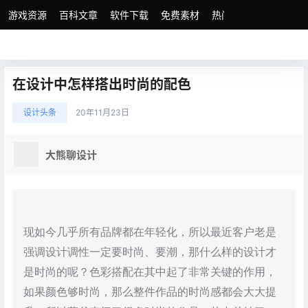
游戏资源
百科文章
软件下载
免费素材
热门素材分类
版权
在设计中怎样搭出时尚的配色
设计头条
20年11月23日
大熊聊设计
现如今几乎所有品牌都在年轻化，所以最近客户老是
强调设计调性一定要时尚、要潮，那什么样的设计才
是时尚的呢？色彩搭配在其中起了非常关键的作用，
如果颜色够时尚，那么整件作品的时尚感都会大大提