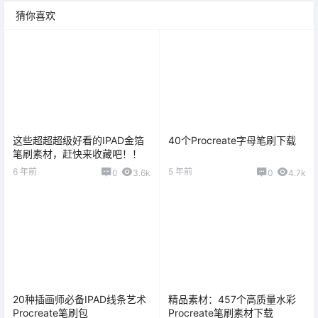
猜你喜欢
这些超超超级好看的IPAD金箔
40个Procreate字母笔刷下载
笔刷素材，赶快来收藏吧！！
6 年前
5 年前
0
3.6k
0
4.7k
20种插画师必备IPAD线条艺术
精品素材：457个高质量水彩
Procreate笔刷包
Procreate笔刷素材下载