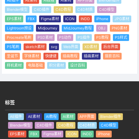
AE插件
AE素材
AI教程
AI素材
APP界面
Blender插件
Blender模型
C4D插件
C4D教程
C4D材质
C4D模型
EPS素材
FBX
Figma素材
ICON
INDD
iPhone
JPG素材
Lightroom预设
Midjourney
MidJourney教程
OBJ
PNG素材
Procreate笔刷
PSD素材
PS动作
PS插件
PS教程
PS样式
PS笔刷
sketch素材
svg
Web界面
XD素材
后台界面
圣诞节
字体素材
快捷键
插画教程
插画素材
摄影百科
样机素材
电脑基础
积分素材
设计百科
标签
AE插件
AE素材
AI教程
AI素材
APP界面
Blender插件
Blender模型
C4D插件
C4D教程
C4D材质
C4D模型
EPS素材
FBX
Figma素材
ICON
INDD
iPhone