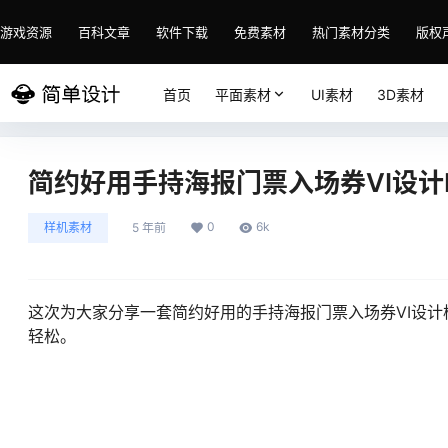
游戏资源
百科文章
软件下载
免费素材
热门素材分类
版权
首页
平面素材
UI素材
3D素材
简约好用手持海报门票入场券VI设计
0
6k
样机素材
5 年前
这次为大家分享一套简约好用的手持海报门票入场券VI设
轻松。