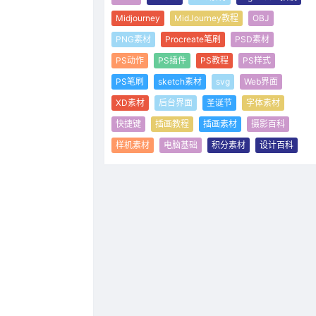
Midjourney
MidJourney教程
OBJ
PNG素材
Procreate笔刷
PSD素材
PS动作
PS插件
PS教程
PS样式
PS笔刷
sketch素材
svg
Web界面
XD素材
后台界面
圣诞节
字体素材
快捷键
插画教程
插画素材
摄影百科
样机素材
电脑基础
积分素材
设计百科