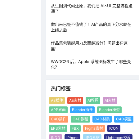
从生图到代码还原，我们把 AI×UI 完整流程跑
通了
做出来已经不值钱了！AI产品的真正分水岭在
上线之后
作品集包装越用力反而越减分？问题出在这
里！
WWDC26 后，Apple 系统图标发生了哪些变
化？
热门标签
AE插件
AE素材
AI教程
AI素材
APP界面
Blender插件
Blender模型
C4D插件
C4D教程
C4D材质
C4D模型
EPS素材
FBX
Figma素材
ICON
INDD
iPhone
JPG素材
Lightroom预设