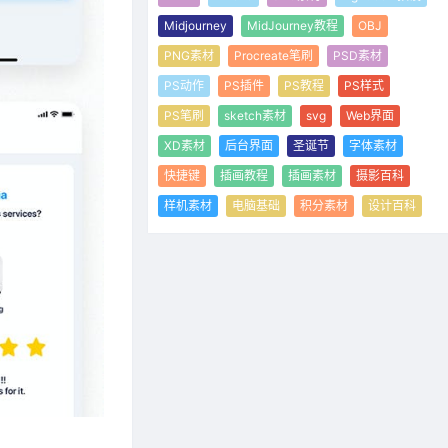
Midjourney
MidJourney教程
OBJ
PNG素材
Procreate笔刷
PSD素材
PS动作
PS插件
PS教程
PS样式
PS笔刷
sketch素材
svg
Web界面
XD素材
后台界面
圣诞节
字体素材
快捷键
插画教程
插画素材
摄影百科
样机素材
电脑基础
积分素材
设计百科