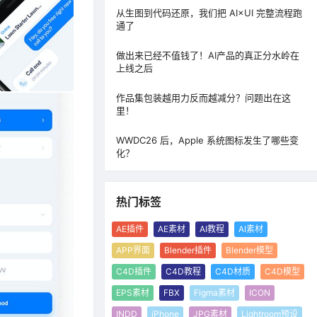
从生图到代码还原，我们把 AI×UI 完整流程跑
通了
做出来已经不值钱了！AI产品的真正分水岭在
上线之后
作品集包装越用力反而越减分？问题出在这
里！
WWDC26 后，Apple 系统图标发生了哪些变
化？
热门标签
AE插件
AE素材
AI教程
AI素材
APP界面
Blender插件
Blender模型
C4D插件
C4D教程
C4D材质
C4D模型
EPS素材
FBX
Figma素材
ICON
INDD
iPhone
JPG素材
Lightroom预设